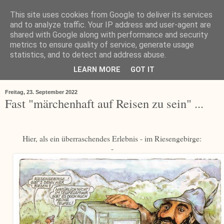
This site uses cookies from Google to deliver its services
and to analyze traffic. Your IP address and user-agent are
shared with Google along with performance and security
metrics to ensure quality of service, generate usage
statistics, and to detect and address abuse.
LEARN MORE
GOT IT
▼
Freitag, 23. September 2022
Fast "märchenhaft auf Reisen zu sein" ...
Hier, als ein überraschendes Erlebnis - im Riesengebirge:
-