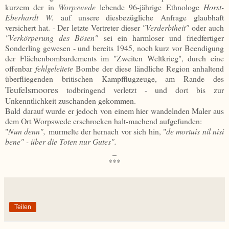
kurzem der in
Worpswede
lebende 96-jährige Ethnologe
Horst-
Eberhardt W.
auf unsere diesbezügliche Anfrage glaubhaft
versichert hat. - Der letzte Vertreter dieser
"Verderbtheit"
oder auch
"Verkörperung des
Bösen"
sei ein harmloser und friedfertiger
Sonderling gewesen - und bereits 1945, noch kurz vor Beendigung
der Flächenbombardements im "Zweiten Weltkrieg", durch eine
offenbar
fehlgeleitete
Bombe der diese ländliche Region anhaltend
überfliegenden britischen Kampfflugzeuge, am Rande des
Teufelsmoores
todbringend verletzt - und dort bis zur
Unkenntlichkeit zuschanden gekommen.
Bald darauf wurde er jedoch von einem hier wandelnden Maler aus
dem Ort Worpswede erschrocken halt-machend aufgefunden:
"
Nun denn",
murmelte der hernach vor sich hin, "
de mortuis nil nisi
bene" - über die Toten nur Gutes".
_
***
Teilen