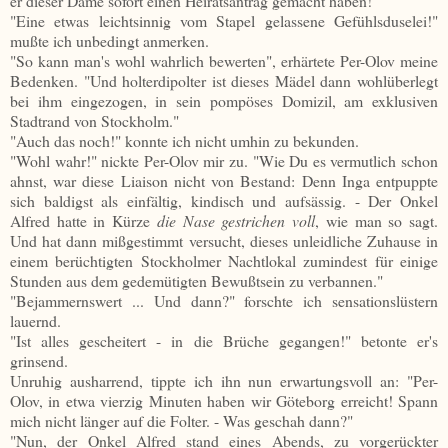
er dieser Dame sofort einen Heiratsantrag gemacht haben!"
"Eine etwas leichtsinnig vom Stapel gelassene Gefühlsduselei!"
mußte ich unbedingt anmerken.
"So kann man's wohl wahrlich bewerten", erhärtete Per-Olov meine
Bedenken. "Und holterdipolter ist dieses Mädel dann wohlüberlegt
bei ihm eingezogen, in sein pompöses Domizil, am exklusiven
Stadtrand von Stockholm."
"Auch das noch!" konnte ich nicht umhin zu bekunden.
"Wohl wahr!" nickte Per-Olov mir zu. "Wie Du es vermutlich schon
ahnst, war diese Liaison nicht von Bestand: Denn Inga entpuppte
sich baldigst als einfältig, kindisch und aufsässig. - Der Onkel
Alfred hatte in Kürze
die Nase gestrichen voll
, wie man so sagt.
Und hat dann mißgestimmt versucht, dieses unleidliche Zuhause in
einem berüchtigten Stockholmer Nachtlokal zumindest für einige
Stunden aus dem gedemütigten Bewußtsein zu verbannen."
"Bejammernswert ... Und dann?" forschte ich sensationslüstern
lauernd.
"Ist alles gescheitert - in die Brüche gegangen!" betonte er's
grinsend.
Unruhig ausharrend, tippte ich ihn nun erwartungsvoll an: "Per-
Olov, in etwa vierzig Minuten haben wir Göteborg erreicht! Spann
mich nicht länger auf die Folter. - Was geschah dann?"
"Nun, der Onkel Alfred stand eines Abends, zu vorgerückter