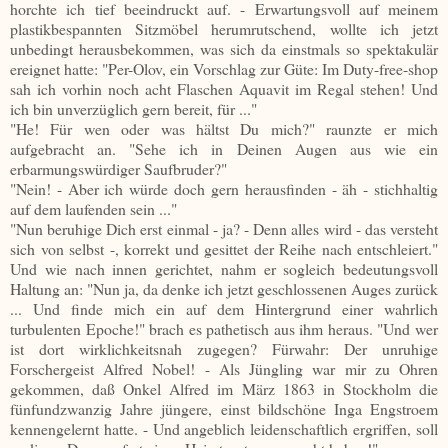
horchte ich tief beeindruckt auf. - Erwartungsvoll auf meinem
plastikbespannten Sitzmöbel herumrutschend, wollte ich jetzt
unbedingt herausbekommen, was sich da einstmals so spektakulär
ereignet hatte: "Per-Olov, ein Vorschlag zur Güte: Im Duty-free-shop
sah ich vorhin noch acht Flaschen Aquavit im Regal stehen! Und
ich bin unverzüglich gern bereit, für ..."
"He! Für wen oder was hältst Du mich?" raunzte er mich
aufgebracht an. "Sehe ich in Deinen Augen aus wie ein
erbarmungswürdiger Saufbruder?"
"Nein! - Aber ich würde doch gern herausfinden - äh - stichhaltig
auf dem laufenden sein ..."
"Nun beruhige Dich erst einmal - ja? - Denn alles wird - das versteht
sich von selbst -, korrekt und gesittet der Reihe nach entschleiert."
Und wie nach innen gerichtet, nahm er sogleich bedeutungsvoll
Haltung an: "Nun ja, da denke ich jetzt geschlossenen Auges zurück
... Und finde mich ein auf dem Hintergrund einer wahrlich
turbulenten Epoche!" brach es pathetisch aus ihm heraus. "Und wer
ist dort wirklichkeitsnah zugegen? Fürwahr: Der unruhige
Forschergeist Alfred Nobel! - Als Jüngling war mir zu Ohren
gekommen, daß Onkel Alfred im März 1863 in Stockholm die
fünfundzwanzig Jahre jüngere, einst bildschöne Inga Engstroem
kennengelernt hatte. - Und angeblich leidenschaftlich ergriffen, soll