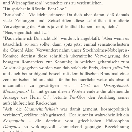
und Wiesenpflanzen!" versuchte er's zu verdeutlichen.
"Du sprichst in Rätseln, Per-Olov."
"Ernsthaft? - Vielleicht erinnerst Du dich aber daran, daß damals
viele Zeitungen und Zeitschriften diese schriftlich formulierte
Verweigerung des Autors ja veröffentlicht haben - nein, nicht?"
"Nee, eigentlich nicht ..."
"Das nehme ich Dir nicht ab!" wurde ich angeblafft. "Aber wenn es
tatsächlich so sein sollte, dann spitz jetzt einmal sensationslüstern
die Ohren! Also: Verwundert nahm unser Stockholmer-Nobelpreis-
Komitee dereinst diese schriftlich übermittelte Verweigerung des
besagten Romanciers zur Kenntnis; in welcher geharnischt zum
Ausdruck gegeben worden war, daß solch ein Preis, derart
grässlich
und auch beunruhigend beseelt mit dem höllischen Brandmal einer
zerstörerischen Inhumanität, für ihn bedauerlicherweise als absolut
unzumutbar zu gewärtigen sei. -
C'est un Désagrèment,
Monseigneur!
Ja, mit genau diesen Worten endete die ablehnende
Aussage des Herrn G.", betonte Per-Olov den Ausklang seiner
aufschlußreichen Rückschau.
"Ach, die
Unannehmlichkeit
war damit gemeint, kosmopolitisch
verfeinert", erklärte ich's grinsend. "Der Autor ist wahrscheinlich ein
Kosmopolit
- die dereinst vom griechischen Philosophen
Diogenes
so wirkungsvoll schmückend geprägte Bezeichnung