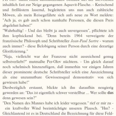
inhaltlich fast zur Neige gegangenen Aquavit-Flasche. - Kreischend
und freßlüstern lauernd, begleiteten uns nun auch zahlreiche
Möwen, als mein Reisegefährte sich aufs neue zu Wort meldete:
"Ach ja, es gab auch schon namhafte Personen, die diesen Preis
abgelehnt haben!"
"Wahrhaftig! - Und das bleibt ja auch unvergessen", pflichtete ich
ihm kopfnickend bei. "Denn bereits 1964 verweigerte der
französische Philosoph und Schriftsteller
Jean-Paul Sartre
- warum
auch immer? - diese Belobigung seiner Person durch eine derartige
Glorifizierung."
"Naja, vielleicht war der Franzose nicht ausreichend genug
selbstverliebt?" mutmaßte Per-Olov nüchtern. - Um gleich darauf
noch schelmisch hinzuzufügen, daß immerhin vor einigen Jahren
dieser prominente deutsche Schriftsteller solch eine Auszeichnung
als eine unzumutbare Gewissensqual demonstrativ von sich
gewiesen habe!"
Diesbezüglich erstaunt, blickte ich ihn daraufhin neugierig
das
geworden an: "Das ist eigentlich schwer vorstellbar ... Wer sollte
denn gewesen sein?"
"Den Namen des Mannes habe ich leider vergessen." rief er mir zu -
ein kraftvoller Wind beeinträchtigte unseren Plausch. "Hm? -
Gleichlautend ist es in Deutschland die Bezeichnung für diese Feld-