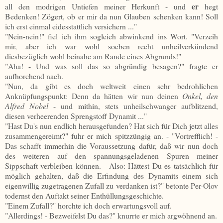
er
all den modrigen Untiefen meiner Herkunft - und
hegt
Bedenken! Zögert, ob er mir da nun Glauben schenken kann! Soll
ich erst einmal eidesstattlich versichern ..."
"Nein-nein!" fiel ich ihm sogleich abwinkend ins Wort. "Verzeih
mir, aber ich war wohl soeben recht unheilverkündend
diesbezüglich wohl beinahe am Rande eines Abgrunds!"
"Aha! - Und was soll das so abgründig besagen?" fragte er
aufhorchend nach.
"Nun, da gibt es doch weltweit einen sehr bedrohlichen
Anknüpfungspunkt: Denn da hätten wir nun deinen
Onkel, den
Alfred Nobel
- und mithin, stets unheilschwanger aufblitzend,
diesen verheerenden Sprengstoff Dynamit ..."
"Hast Du's nun endlich herausgefunden? Hat sich für Dich jetzt alles
zusammengereimt?" fuhr er mich spitzzüngig an. - "Vortrefflich! -
Das schafft immerhin die Voraussetzung dafür, daß wir nun doch
des weiteren auf den spannungsgeladenen Spuren meiner
Sippschaft verbleiben können. - Also: Hättest Du es tatsächlich für
möglich gehalten, daß die Erfindung des Dynamits einem sich
eigenwillig zugetragenen Zufall zu verdanken ist?" betonte Per-Olov
todernst den Auftakt seiner Enthüllungsgeschichte.
"Einem Zufall?" horchte ich doch erwartungsvoll auf.
"Allerdings! - Bezweifelst Du das?" knurrte er mich argwöhnend an.