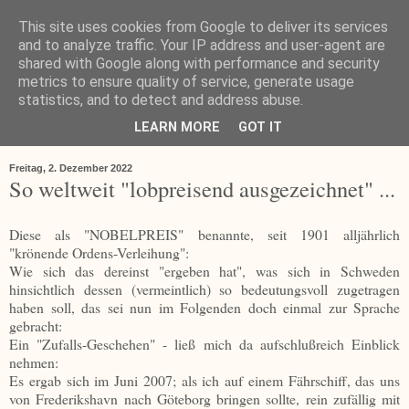
This site uses cookies from Google to deliver its services
and to analyze traffic. Your IP address and user-agent are
shared with Google along with performance and security
metrics to ensure quality of service, generate usage
statistics, and to detect and address abuse.
LEARN MORE
GOT IT
▼
Freitag, 2. Dezember 2022
So weltweit "lobpreisend ausgezeichnet" ...
Diese als "NOBELPREIS" benannte, seit 1901 alljährlich
"krönende Ordens-Verleihung":
Wie sich das dereinst "ergeben hat", was sich in Schweden
hinsichtlich dessen (vermeintlich) so bedeutungsvoll zugetragen
haben soll, das sei nun im Folgenden doch einmal zur Sprache
gebracht:
Ein "Zufalls-Geschehen" - ließ mich da aufschlußreich Einblick
nehmen:
Es ergab sich im Juni 2007; als ich auf einem Fährschiff, das uns
von Frederikshavn nach Göteborg bringen sollte, rein zufällig mit