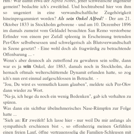
Hm? War damit etwa der
Alfred Nobel
, jener schwedische Ingenieur
gemeint? bedachte ich's zweifelnd. Und hochtrabend hier von ihm
so ungeniert in eine verwandtschaftliche Zugehörigkeit
hineinprogammiert worden?
Als sein Onkel Alfred!
- Der am 21.
Oktober 1833 in Stockholm geborene - und am 10. Dezember 1896
im damals zumeist vom Geldadel besuchten San Remo verstorbene
Erfinder von einem per Zufall spleenig in Erscheinung tretenden
Per-Olov selbstbesessen und schwelgerisch als Blutsverwandtschaft
in Szene gesetzt? - Eine wohl doch als fragwürdig zu betrachtende
Offenbarung ... -
Wenn's aber dennoch als zutreffend zu gewahren sein sollte, dann
sein
war es ja
Onkel, der 1863, damals noch in Stockholm, das
hernach oftmals welterschütternde Dynamit erfunden hatte, so zog
ich's nun erst einmal aufgeschlossen in Betracht. -
"Jou, Du wirst es vermutlich kaum glauben", meldete sich Per-Olov
dann wieder zu Wort.
"Na-ja, ich hege da noch ein wenig Bedenken", gab ich verhalten zu
spüren.
Was dann ein sichtbar übelnehmerisches Nase-Rümpfen zur Folge
hatte ...
Er
"Sieh an:
zweifelt! Ich lasse hier - nur weil Du mir anfangs als
sympathisch erschienen bist -, so offenherzig meinen Gefühlen
einen freien Lauf, öffne vertrauensselig die Familien-Schleusen mit