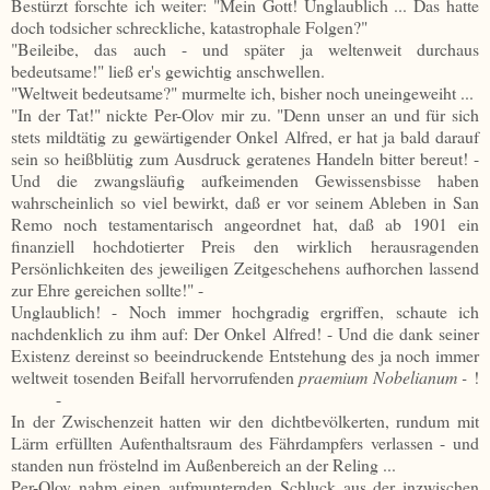
Bestürzt forschte ich weiter: "Mein Gott! Unglaublich ... Das hatte
doch todsicher schreckliche, katastrophale Folgen?"
"Beileibe, das auch - und später ja weltenweit durchaus
bedeutsame!" ließ er's gewichtig anschwellen.
"Weltweit bedeutsame?" murmelte ich, bisher noch uneingeweiht ...
"In der Tat!" nickte Per-Olov mir zu. "Denn unser an und für sich
stets mildtätig zu gewärtigender Onkel Alfred, er hat ja bald darauf
sein so heißblütig zum Ausdruck geratenes Handeln bitter bereut! -
Und die zwangsläufig aufkeimenden Gewissensbisse haben
wahrscheinlich so viel bewirkt, daß er vor seinem Ableben in San
Remo noch testamentarisch angeordnet hat, daß ab 1901 ein
finanziell hochdotierter Preis den wirklich herausragenden
Persönlichkeiten des jeweiligen Zeitgeschehens aufhorchen lassend
zur Ehre gereichen sollte!" -
Unglaublich! - Noch immer hochgradig ergriffen, schaute ich
nachdenklich zu ihm auf: Der Onkel Alfred! - Und die dank seiner
Existenz dereinst so beeindruckende Entstehung des ja noch immer
weltweit tosenden Beifall hervorrufenden
praemium Nobelianum -
!
-
In der Zwischenzeit hatten wir den dichtbevölkerten, rundum mit
Lärm erfüllten Aufenthaltsraum des Fährdampfers verlassen - und
standen nun fröstelnd im Außenbereich an der Reling ...
Per-Olov nahm einen aufmunternden Schluck aus der inzwischen