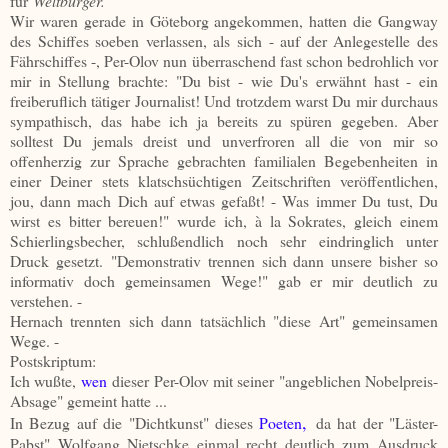
für
Weltbürger."
Wir waren gerade in Göteborg angekommen, hatten die Gangway
des Schiffes soeben verlassen, als sich - auf der Anlegestelle des
Fährschiffes -, Per-Olov nun überraschend fast schon bedrohlich vor
mir in Stellung brachte: "Du bist - wie Du's erwähnt hast - ein
freiberuflich tätiger Journalist! Und trotzdem warst Du mir durchaus
sympathisch, das habe ich ja bereits zu spüren gegeben. Aber
solltest Du jemals dreist und unverfroren all die von mir so
offenherzig zur Sprache gebrachten familialen Begebenheiten in
einer Deiner stets klatschsüchtigen Zeitschriften veröffentlichen,
jou, dann mach Dich auf etwas gefaßt! - Was immer Du tust, Du
wirst es bitter bereuen!" wurde ich, à la Sokrates, gleich einem
Schierlingsbecher, schlußendlich noch sehr eindringlich unter
Druck gesetzt. "Demonstrativ trennen sich dann unsere bisher so
informativ doch gemeinsamen Wege!" gab er mir deutlich zu
verstehen. -
Hernach trennten sich dann tatsächlich "diese Art" gemeinsamen
Wege. -
Postskriptum:
Ich wußte,
wen
dieser Per-Olov mit seiner "angeblichen Nobelpreis-
Absage" gemeint hatte ...
,
In Bezug auf die "Dichtkunst" dieses
Poeten
da hat der "Läster-
Pabst" Wolfgang Nietschke einmal recht deutlich zum Ausdruck