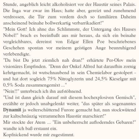
Stunde, angeblich leicht alkoholisiert vor der Haustür seines Palais.
Die Inga war zwar im Haus; hatte aber, gereizt und zunehmend
verdrossen, die Tür zum vordem doch so familiären Daheim
anscheinend beinahe bollwerkartig verbarrikadiert!"
"Mein Gott! Ich ahne das Schlimmste, der Untergang des Hauses
Nobel!" brach es beeinflußt aus mir heraus, da sich ein beinahe
vergleichbares, dereinst von Edgar Ellen Poe beschriebenes
Geschehen spontan vor meinem geistigen Auge beunruhigend
verlebendigte.
"Da bist Du jetzt ziemlich nah dran!" erhärtete Per-Olov mein
visionäres Empfinden. "Denn der Onkel Alfred hat daraufhin zornig
kehrtgemacht, ist wutschnaubend in sein Chemielabor gestolpert -
und hat dort sogleich 75% Nitroglyzerin und 24,5% Kieselgur mit
0,5% Soda zusammengemixt ..."
"Nein!!" unterbrach ich ihn aufstöhnend.
"Und ist dann gleich darauf mit diesem hochexplosiven Gemisch",
erzählte er jedoch unabgelenkt weiter, "das später als sogenanntes
Dynamit
ja welterschütternd Furore gemacht hat, nun stockwütend
zur kaltschnäuzig verrammelten Haustür marschiert!"
Mir stockte der Atem ... "Ein unbeherrscht aufloderndes Gebaren!"
wandte ich baß erstaunt ein.
Kopfnickend wurde mir zugestimmt.