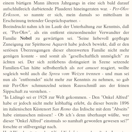
einem bärtigen Mann älteren Jahrgangs in eine sich bald darauf
aufschlußreich darbietende Plauderei hineingeraten war. -
Per-Olov
Eriksson
, so nannte er sich, mein damals so mitteilsam in
Erscheinung tretender Gesprächspartner. -
Beeindruckt nahm ich im Laufe der Unterhaltung zur Kenntnis, daß
er, "Per-Olov", als ein entfernt einzuordnender Verwandter der
Nobel
Familie
zu gewärtigen sei. "Seine liebevoll gepflegte
Zuneigung zur Spirituose Aquavit habe jedoch bewirkt, daß er den
seriösen Überzeugungen dieser ehrenwerten Familie nicht mehr
genügen konnte - und somit als "gesellschaftlich unmöglich" zu
ächten sei. Der sich zeitlebens distinguiert in Szene setzende
Familien-Clan hätte selbstherrlich als
not amuset
reagiert, wollte
sogleich wohl auch die
Spreu vom Weizen trennen
- und man sei
nun als "entfremdet" nicht mehr zur Kenntnis zu nehmen, so gab
mir Per-Olov schmunzelnd seinen Rausschmiß aus der feinen
Sippschaft zu verstehen. -
"In Lidingö sei er 1928 zur Welt gekommen. - Den "Onkel Alfred"
habe er jedoch nicht mehr leibhaftig erlebt, da dieser bereits 1896
im italienischen Küstenort
San Remo
das Irdische mit dem "Abseits"
habe eintauschen müssen! - Ob ich´s denn überhaupt wüßte, wer
dieser "Onkel Alfred" einstmals so namhaft geworden gewesen sei?"
forschte er stillvergnügt nach.