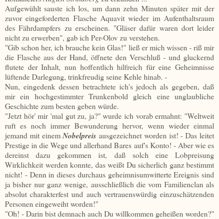
Aufgewühlt sauste ich los, um dann zehn Minuten später mit der
zuvor eingeforderten Flasche Aquavit wieder im Aufenthaltsraum
des Fährdampfers zu erscheinen. "Gläser dafür waren dort leider
nicht zu erwerben", gab ich Per-Olov zu verstehen.
"Gib schon her, ich brauche kein Glas!" ließ er mich wissen - riß mir
die Flasche aus der Hand, öffnete den Verschluß - und gluckernd
flutete der Inhalt, nun hoffentlich hilfreich für eine Geheimnisse
lüftende Darlegung, trinkfreudig seine Kehle hinab. -
Nun, eingedenk dessen betrachtete ich's jedoch als gegeben, daß
mir ein hochgestimmter Trunkenbold gleich eine unglaubliche
Geschichte zum besten geben würde.
"Jetzt hör' mir 'mal gut zu, ja?" wurde ich vorab ermahnt: "Weltweit
ruft es noch immer Bewunderung hervor, wenn wieder einmal
jemand mit einem
Nobelpreis
ausgezeichnet worden ist! - Das leitet
Prestige in die Wege und allerhand Bares auf's Konto! - Aber wie es
dereinst dazu gekommen ist, daß solch eine Lobpreisung
Wirklichkeit werden konnte, das weißt Du sicherlich ganz bestimmt
nicht! - Denn in dieses durchaus geheimnisumwitterte Ereignis sind
ja bisher nur ganz wenige, ausschließlich die vom Familienclan als
absolut charakterfest und auch vertrauenswürdig einzuschätzenden
Personen eingeweiht worden!"
"Oh! - Darin bist demnach auch Du willkommen geheißen worden?"