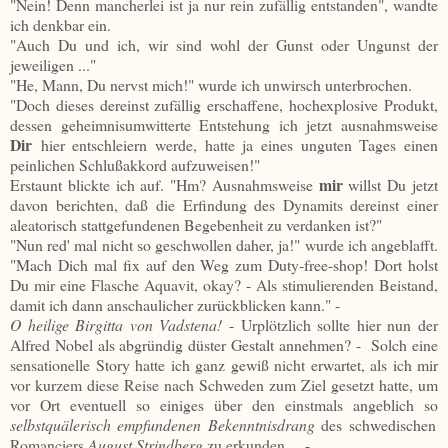
"Nein! Denn mancherlei ist ja nur rein zufällig entstanden", wandte
ich denkbar ein.
"Auch Du und ich, wir sind wohl der Gunst oder Ungunst der
jeweiligen ..."
"He, Mann, Du nervst mich!" wurde ich unwirsch unterbrochen.
"Doch dieses dereinst zufällig erschaffene, hochexplosive Produkt,
dessen geheimnisumwitterte Entstehung ich jetzt ausnahmsweise
Dir
hier entschleiern werde, hatte ja eines unguten Tages einen
peinlichen Schlußakkord aufzuweisen!"
mir
Erstaunt blickte ich auf. "Hm? Ausnahmsweise
willst Du jetzt
davon berichten, daß die Erfindung des Dynamits dereinst einer
aleatorisch stattgefundenen Begebenheit zu verdanken ist?"
"Nun red' mal nicht so geschwollen daher, ja!" wurde ich angeblafft.
"Mach Dich mal fix auf den Weg zum Duty-free-shop! Dort holst
Du mir eine Flasche Aquavit, okay? - Als stimulierenden Beistand,
damit ich dann anschaulicher zurückblicken kann." -
O heilige Birgitta von Vadstena!
- Urplötzlich sollte hier nun der
Alfred Nobel als abgründig düster Gestalt annehmen? - Solch eine
sensationelle Story hatte ich ganz gewiß nicht erwartet, als ich mir
vor kurzem diese Reise nach Schweden zum Ziel gesetzt hatte, um
vor Ort eventuell so einiges über den einstmals angeblich so
selbstquälerisch
empfundenen Bekenntnisdrang
des schwedischen
Romanciers
August Strindberg
zu erkunden ... -