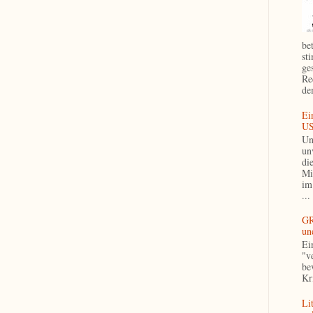
be
st
ge
Re
de
Ei
US
Un
un
di
Mi
im
...
GR
un
Ei
"v
be
Kri
Li