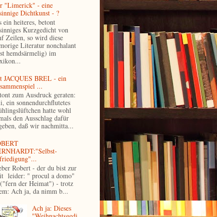
r "Limerick" - eine
sinnige Dichtkunst - ?
 ein heiteres, betont
sinniges Kurzgedicht von
nf Zeilen, so wird diese
morige Literatur nonchalant
ast hemdsärmelig) im
xikon...
t JACQUES BREL - ein
sammenspiel ...
tont zum Ausdruck geraten:
i, ein sonnendurchflutetes
ühlingslüftchen hatte wohl
mals den Ausschlag dafür
geben, daß wir nachmitta...
OBERT
RNHARDT:"Selbst-
friedigung"...
eber Robert - der du bist zur
it leider: " procul a domo"
 ("fern der Heimat") - trotz
lem: Ach ja, da nimm b...
Ach ja: Dieses
"Weihnachtsgedi