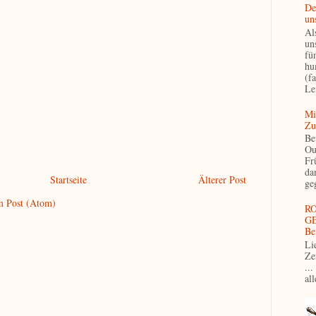
De
un
Als
un
fü
hu
(f
Le
Mi
Zu
Be
Ou
Fr
da
Startseite
Älterer Post
ge
 Post (Atom)
R
GE
Be
Li
Ze
...
al