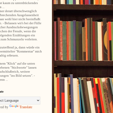
st kaum zu unterdrückendes
 ...
ner derart überschwenglich
rbrechenden Ausgelassenheit
an wohl hier nicht beeinflußt
. - Belassen wir's bei der Fülle
cher Ausdrucksbewegungen
ichen der Freude, wenn die
olgenden Erzählungen ein
 zum Schmunzeln verleiten.
utreffend ja, dann würde ein
übermittelter "Kommentar" mich
ltig erfreuen.
nem "Klick" auf die unten
ebenen "Stichworte" lassen
aufschlußreich, weitere
ungen "ins Bild setzen". -
nn ...
ate
red by
Translate