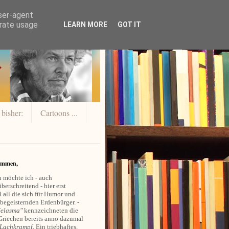
user-agent
erate usage
LEARN MORE
GOT IT
 bisher:
Cartoons ...
ommen,
 möchte ich - auch
berschreitend - hier erst
 all die sich für Humor und
 begeisternden Erdenbürger. -
elasma"
kennzeichneten die
Griechen bereits anno dazumal
Lachkrampf
. Ein triebhaftes,