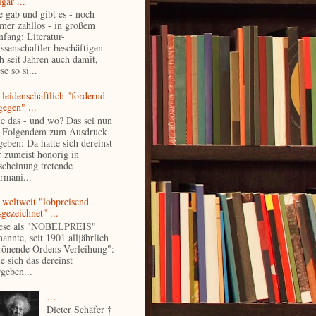
gär ...
e gab und gibt es - noch
mer zahllos - in großem
fang: Literatur-
ssenschaftler beschäftigen
ch seit Jahren auch damit,
se so si...
 leidenschaftlich "fordernd
gegen" ...
e das - und wo? Das sei nun
 Folgendem zum Ausdruck
geben: Da hatte sich dereinst
r zumeist honorig in
scheinung tretende
rmani...
 weltweit "lobpreisend
gezeichnet" ...
ese als "NOBELPREIS"
annte, seit 1901 alljährlich
rönende Ordens-Verleihung":
e sich das dereinst
rgeben...
…
Dieter Schäfer †