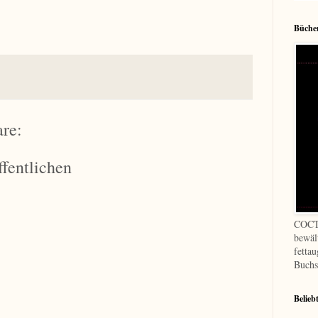
Bücher
re:
fentlichen
COCT
bewäl
fetta
Buchs
Belieb