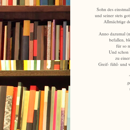
Sohn des einstmal
und seiner stets g
Allmächtige de
Anno dazumal (n
befallen, b
für so m
Und schon 
zu eine
Greif- fühl- und
g