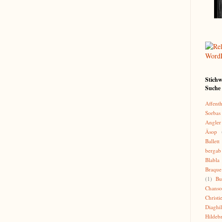
Stichw
Suche 
Affenth
Sorbas
Angler
Äsop
Ballett
bergab
Blabla
Braque
(1)
Bu
Chans
Christi
Diaghi
Hildeb