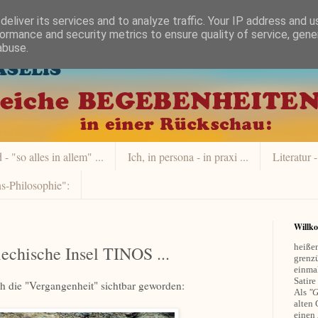
eliver its services and to analyze traffic. Your IP address and 
ormance and security metrics to ensure quality of service, gen
abuse.
- "so alles in allem" ...
Ich, in persona - in praxi ...
Literatur -
s-Philosophie":
Willk
heißen
iechische Insel TINOS ...
grenzü
einmal
Satire
ch die "Vergangenheit" sichtbar geworden:
Als
"G
alten 
einen