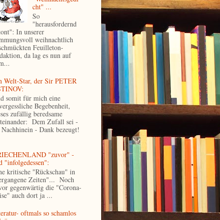
cht" ...
So
"herausfordernd
tont": In unserer
immungsvoll weihnachtlich
schmückten Feuilleton-
daktion, da lag es nun auf
m...
n Welt-Star, der Sir PETER
TINOV:
d somit für mich eine
vergessliche Begebenheit,
eses zufällig beredsame
teinander: Dem Zufall sei -
 Nachhinein - Dank bezeugt!
IECHENLAND "zuvor" -
d "infolgedessen":
ne kritische "Rückschau" in
ergangene Zeiten"... Noch
vor gegenwärtig die "Corona-
se" auch dort ja ...
teratur- oftmals so schamlos