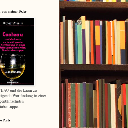
 aus meiner Feder
EAU und die kaum zu
tigende Wortfindung in einer
ugenblinzelnden
tabensuppe.
te Posts