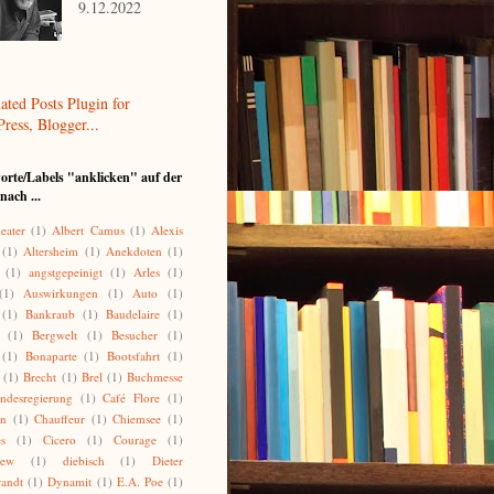
9.12.2022
orte/Labels "anklicken" auf der
nach ...
eater
(1)
Albert Camus
(1)
Alexis
(1)
Altersheim
(1)
Anekdoten
(1)
(1)
angstgepeinigt
(1)
Arles
(1)
(1)
Auswirkungen
(1)
Auto
(1)
(1)
Bankraub
(1)
Baudelaire
(1)
(1)
Bergwelt
(1)
Besucher
(1)
(1)
Bonaparte
(1)
Bootsfahrt
(1)
(1)
Brecht
(1)
Brel
(1)
Buchmesse
ndesregierung
(1)
Café Flore
(1)
on
(1)
Chauffeur
(1)
Chiemsee
(1)
es
(1)
Cicero
(1)
Courage
(1)
lew
(1)
diebisch
(1)
Dieter
randt
(1)
Dynamit
(1)
E.A. Poe
(1)