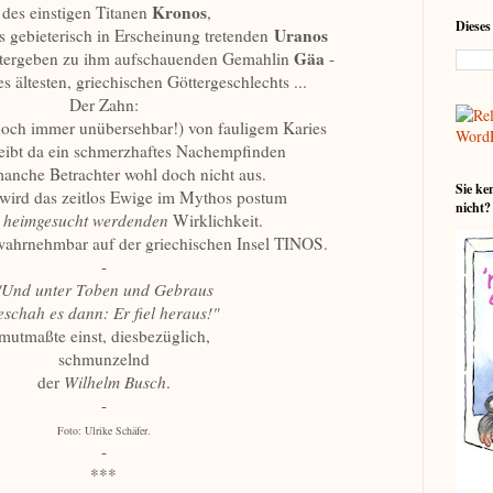
Kronos
des einstigen Titanen
,
Dieses
Uranos
s gebieterisch in Erscheinung tretenden
Gäa
ottergeben zu ihm aufschauenden Gemahlin
-
s ältesten, griechischen Göttergeschlechts ...
Der Zahn:
och immer unübersehbar!) von fauligem Karies
leibt da ein schmerzhaftes Nachempfinden
anche Betrachter wohl doch nicht aus.
Sie ke
wird das zeitlos Ewige im Mythos postum
nicht?
r
heimgesucht werdenden
Wirklichkeit.
 wahrnehmbar auf der griechischen Insel TINOS.
-
"Und unter Toben und Gebraus
eschah es dann: Er fiel heraus!"
mutmaßte einst, diesbezüglich,
schmunzelnd
der
Wilhelm Busch
.
-
Foto: Ulrike Schäfer.
-
***