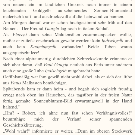
von neuem ein im ländlichen Umkreis noch immer in einem
leuchtenden Goldgelb aufscheinendes Sonnen-Blumenfeld
malerisch kraft- und ausdrucksvoll auf die Leinwand zu bannen.
Am Morgen darauf war er schon hochgestimmt sehr früh auf den
Beinen. - Der Freund
Gaugin
lag noch in tiefem Schlaf.
Als
Vincent
dann seine Malutensilien zusammenpacken wollte,
mußte er zutiefst erschrocken gewahr werden: kein
Indischgelb
und
auch kein
Kadmiumgelb
vorhanden! Beide Tuben waren
ausgequetscht leer! -
Nach einer alptraumartig durchlebten Schrecksekunde erinnerte er
sich aber daran, daß
Paul
Gaugin
neulich aus Paris unter anderem
auch eine große Tube
Indischgelb
mitgebracht hatte.
Gefühlsmäßig war ihm gewiß nicht wohl dabei, als er sich der Tube
aus
Pauls
Malkasten bemächtigte.
Spätabends kam er dann heim - und begab sich sogleich freudig
erregt nach oben ins Häuschen, das tagsüber in der freien Natur
fertig gemalte Sonnenblumen-Bild erwartungsvoll in der Hand
haltend.“
„Hm? - Robert, ich ahne nun fast schon Verhängnisvolles!“
beunruhigte mich der Verlauf seiner spannenden
Geschichtsklitterung.
„Wohl wahr!“ informierte er weiter. „Denn im oberen Stockwerk