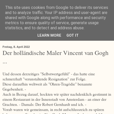
This site uses cookies from Google to deliver its services
and to analyze traffic. Your IP address and user-agent are
shared with Google along with performance and security
metrics to ensure quality of service, generate usage
statistics, and to detect and address abuse.
LEARN MORE
GOT IT
▼
Freitag, 8. April 2022
Der holländische Maler Vincent van Gogh
...
Und dessen derzeitiges "Selbstwertgefühl" - das hatte eine
schmerzhaft "verunstaltende Resignation" zur Folge.
Diese daraufhin weltweit als "Ohren-Tragödie" benannte
Gegebenheit. -
Auch in Bezug darauf, hockten wir später nachdenklich gestimmt in
einem Restaurant in der Innenstadt von Amsterdam - an einer der
Grachten. - Damals: Der Robert Gernhardt und ich. -
Vorab waren wir gemeinsam, in recht aufschlussreich zu spüren