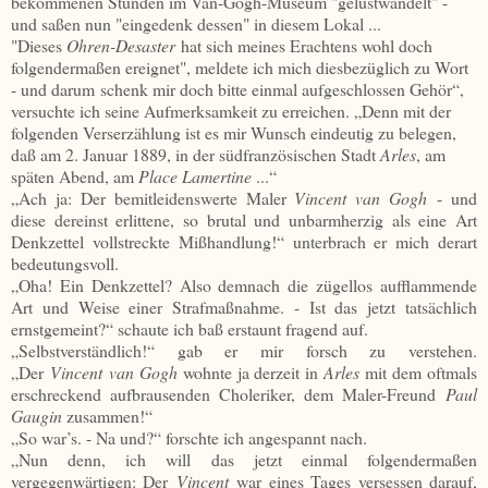
bekommenen Stunden im Van-Gogh-Museum "gelustwandelt" -
und saßen nun "eingedenk dessen" in diesem Lokal ...
"Dieses
Ohren-Desaster
hat sich meines Erachtens wohl doch
folgendermaßen ereignet", meldete ich mich diesbezüglich zu Wort
- und darum
schenk mir doch bitte einmal aufgeschlossen Gehör“,
versuchte ich seine Aufmerksamkeit zu erreichen. „Denn mit der
folgenden Verserzählung ist es mir Wunsch eindeutig zu belegen,
daß am 2. Januar 1889, in der südfranzösischen Stadt
Arles
, am
späten Abend, am
Place Lamertine
...“
„Ach ja: Der bemitleidenswerte Maler
Vincent van Gogh
- und
diese dereinst erlittene, so brutal und unbarmherzig als eine Art
Denkzettel vollstreckte Mißhandlung!“ unterbrach er mich derart
bedeutungsvoll.
„Oha! Ein Denkzettel? Also demnach die zügellos aufflammende
Art und Weise einer Strafmaßnahme. - Ist das jetzt tatsächlich
ernstgemeint?“ schaute ich baß erstaunt fragend auf.
„Selbstverständlich!“ gab er mir forsch zu verstehen.
„Der
Vincent
van Gogh
wohnte ja derzeit in
Arles
mit dem oftmals
erschreckend aufbrausenden Choleriker, dem Maler-Freund
Paul
Gaugin
zusammen!“
„So war’s. - Na und?“ forschte ich angespannt nach.
„Nun denn, ich will das jetzt einmal folgendermaßen
vergegenwärtigen: Der
Vincent
war eines Tages versessen darauf,