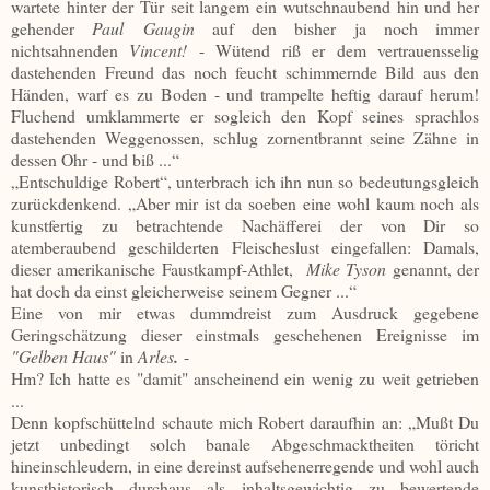
wartete hinter der Tür seit langem ein wutschnaubend hin und her
gehender
Paul
Gaugin
auf den bisher ja noch immer
nichtsahnenden
Vincent!
- Wütend riß er dem vertrauensselig
dastehenden Freund das noch feucht schimmernde Bild aus den
Händen, warf es zu Boden - und trampelte heftig darauf herum!
Fluchend umklammerte er sogleich den Kopf seines sprachlos
dastehenden Weggenossen, schlug zornentbrannt seine Zähne in
dessen Ohr - und biß ...“
„Entschuldige Robert“, unterbrach ich ihn nun so bedeutungsgleich
zurückdenkend. „Aber mir ist da soeben eine wohl kaum noch als
kunstfertig zu betrachtende Nachäfferei der von Dir so
atemberaubend geschilderten Fleischeslust eingefallen: Damals,
dieser amerikanische Faustkampf-Athlet,
Mike Tyson
genannt, der
hat doch da einst gleicherweise seinem Gegner ...“
Eine von mir etwas dummdreist zum Ausdruck gegebene
Geringschätzung dieser einstmals geschehenen Ereignisse im
"Gelben Haus"
in
Arles
.
-
Hm? Ich hatte es "damit" anscheinend ein wenig zu weit getrieben
...
Denn kopfschüttelnd schaute mich Robert daraufhin an: „Mußt Du
jetzt unbedingt solch banale Abgeschmacktheiten töricht
hineinschleudern, in eine dereinst aufsehenerregende und wohl auch
kunsthistorisch durchaus als inhaltsgewichtig zu bewertende