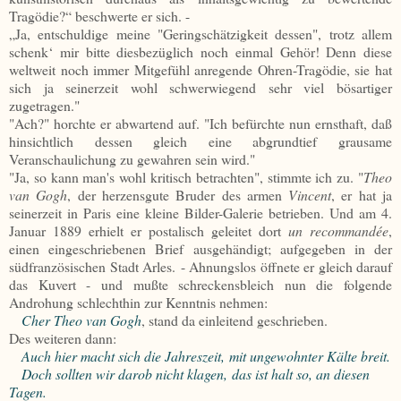
Tragödie?“ beschwerte er sich. -
„Ja, entschuldige meine "Geringschätzigkeit dessen", trotz allem
schenk‘ mir bitte diesbezüglich noch einmal Gehör! Denn diese
weltweit noch immer Mitgefühl anregende Ohren-Tragödie, sie hat
sich ja seinerzeit wohl schwerwiegend sehr viel bösartiger
zugetragen."
"Ach?" horchte er abwartend auf. "Ich befürchte nun ernsthaft, daß
hinsichtlich dessen gleich eine abgrundtief grausame
Veranschaulichung zu gewahren sein wird."
"Ja, so kann man's wohl kritisch betrachten", stimmte ich zu. "
Theo
van Gogh
, der herzensgute Bruder des armen
Vincent
, er hat ja
seinerzeit in Paris eine kleine Bilder-Galerie betrieben. Und am 4.
Januar 1889 erhielt er postalisch geleitet dort
un recommandée
,
einen eingeschriebenen Brief ausgehändigt; aufgegeben in der
südfranzösischen Stadt Arles. - Ahnungslos öffnete er gleich darauf
das Kuvert - und mußte schreckensbleich nun die folgende
Androhung schlechthin zur Kenntnis nehmen:
Cher Theo van Gogh
, stand da einleitend geschrieben.
Des weiteren dann:
Auch hier macht sich die Jahreszeit,
mit ungewohnter Kälte breit.
Doch sollten wir darob nicht klagen,
das ist halt so, an diesen
Tagen.