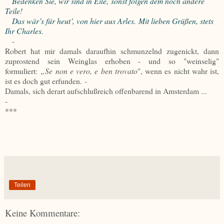
Bedenken Sie, wir sind in Eile,
sonst folgen dem noch andere
Teile!
Das wär’s für heut’, von hier aus Arles.
Mit lieben Grüßen, stets
Ihr Charles.
-
Robert hat mir damals daraufhin schmunzelnd zugenickt, dann
zuprostend sein Weinglas erhoben - und so "weinselig"
formuliert:
„Se non e vero, e ben trovato
", wenn es nicht wahr ist,
ist es doch gut erfunden.
-
Damals, sich derart aufschlußreich offenbarend in Amsterdam ...
-
***
Teilen
Keine Kommentare: