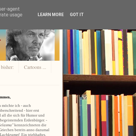
user-agent
erate usage
LEARN MORE
GOT IT
 bisher:
Cartoons ...
ommen,
 möchte ich - auch
berschreitend - hier erst
 all die sich für Humor und
 begeisternden Erdenbürger. -
elasma"
kennzeichneten die
Griechen bereits anno dazumal
Lachkrampf
. Ein triebhaftes,