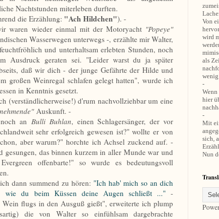
zumei
iche Nachtstunden miterleben durften.
Lachen
"Ach Hildchen"
hrend die Erzählung:
). -
Von ei
wir waren wieder einmal mit der Motoryacht
"Popeye"
hervo
wird m
ändischen Wasserwegen unterwegs -, erzählte mir Walter,
werden
feuchtfröhlich und unterhaltsam erlebten Stunden, noch
mimis
um Ausdruck geraten sei. "Leider warst du ja später
als Ze
nachf
seits, daß wir dich - der junge Gefährte der Hilde und
wenig
em großen Weinregal schlafen gelegt hatten", wurde ich
-
dessen in Kenntnis gesetzt.
Wenn z
ch (verständlicherweise!) d'rum nachvollziehbar um eine
hier 
nachha
d nehmende"
Auskunft. -
-
h noch an
Bulli Buhlan
, einen Schlagersänger, der vor
Mit ei
chlandweit sehr erfolgreich gewesen ist?" wollte er von
angeg
sich, 
 schon, aber warum?" horchte ich Achsel zuckend auf. -
Erzähl
ied gesungen, das binnen kurzem in aller Munde war und
Nun de
 Evergreen offenbarte!" so wurde es bedeutungsvoll
en.
Transl
 ich dann summend zu hören:
"Ich hab' mich so an dich
, wie du beim Küssen deine Augen schließt ..."
-
 Wein flugs in den Ausguß gießt", erweiterte ich plump
Powe
artig) die von Walter so einfühlsam dargebrachte