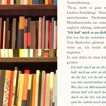
Verdeutlichung. -
"Na-ja, nicht so ganz u
Liedtext-Entfaltung! De
anreichernden Nachtst
Mundharmonika aus seiner
sogleich erklang, authent
Ich hab' mich so an di
"
Das war für die verträumt 
Vom Barhocker gleitend, 
vorne an, ich werde di
begleiten."
Ja, und dabei ist dann fo
geraten:
so
Ich hab' mich
an dic
so
hab' mich
sehr an di
An die Art, wie du mir mo
was mir unentrinnbar da
Wie das ein Miteinande
daran hab' ich mich doc
Auch an die Art, wie du 
und dir zudem noch unman