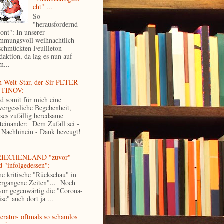
cht" ...
So
"herausfordernd
tont": In unserer
immungsvoll weihnachtlich
schmückten Feuilleton-
daktion, da lag es nun auf
m...
n Welt-Star, der Sir PETER
TINOV:
d somit für mich eine
vergessliche Begebenheit,
eses zufällig beredsame
teinander: Dem Zufall sei -
 Nachhinein - Dank bezeugt!
IECHENLAND "zuvor" -
d "infolgedessen":
ne kritische "Rückschau" in
ergangene Zeiten"... Noch
vor gegenwärtig die "Corona-
se" auch dort ja ...
teratur- oftmals so schamlos