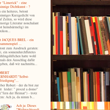
r "Limerick" - eine
sinnige Dichtkunst - ?
 ein heiteres, betont
sinniges Kurzgedicht von
nf Zeilen, so wird diese
morige Literatur nonchalant
ast hemdsärmelig) im
xikon...
t JACQUES BREL - ein
sammenspiel ...
tont zum Ausdruck geraten:
i, ein sonnendurchflutetes
ühlingslüftchen hatte wohl
mals den Ausschlag dafür
geben, daß wir nachmitta...
OBERT
RNHARDT:"Selbst-
friedigung"...
eber Robert - der du bist zur
it leider: " procul a domo"
 ("fern der Heimat") - trotz
lem: Ach ja, da nimm b...
Ach ja: Dieses
"Weihnachtsgedi