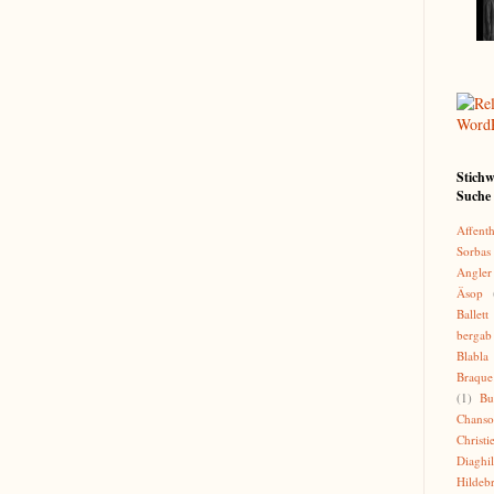
Stichw
Suche 
Affenth
Sorbas
Angler
Äsop
Ballett
bergab
Blabla
Braque
(1)
Bu
Chans
Christi
Diaghi
Hildeb