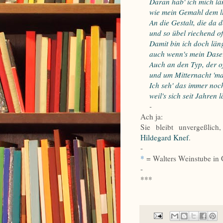
Daran hab' ich mich lä
wie mein Gemahl dem lust
An die Gestalt, die da de
und so übel riechend oft
Damit bin ich doch läng
auch wenn's mein Dasein 
Auch an den Typ, der oft 
und um Mitternacht 'mal 
Ich seh' das immer noch
weil's sich seit Jahren lä
-
Ach ja:
Sie bleibt unvergeßlich
Hildegard Knef
.
-
*
= Walters Weinstube in G
-
***