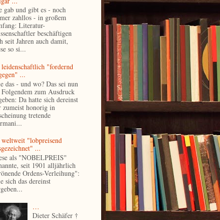
gär ...
e gab und gibt es - noch
mer zahllos - in großem
fang: Literatur-
ssenschaftler beschäftigen
ch seit Jahren auch damit,
se so si...
 leidenschaftlich "fordernd
gegen" ...
e das - und wo? Das sei nun
 Folgendem zum Ausdruck
geben: Da hatte sich dereinst
r zumeist honorig in
scheinung tretende
rmani...
 weltweit "lobpreisend
gezeichnet" ...
ese als "NOBELPREIS"
annte, seit 1901 alljährlich
rönende Ordens-Verleihung":
e sich das dereinst
rgeben...
…
Dieter Schäfer †