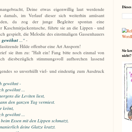
Dieses
nangebracht, Deine etwas eigenwillig laut werdende
nn damals, im Verlauf dieser sich weiterhin amüsant
unden, da zog der junge Begleiter spontan eine
 Kaschmirjackentasche, führte sie an die Lippen - und
isch gespielt, die Melodie des einstmaligen Gassenhauers
ch gewöhnt
..."
-
dasitzende Hilde offenbar eine Art Ansporn!
Sie ke
rief sie ihm zu: "Halt ein! Fang bitte noch einmal von
nicht?
ch diesbezüglich stimmungsvoll aufhorchen lassend
lgendes so unverhüllt viel- und eindeutig zum Ausdruck
h gewöhnt -
ch gewöhnt ...
rgens die Leviten liest,
nn den ganzen Tag vermiest.
r krönt,
h gewöhnt ...
beim Essen mit den Lippen schmatzt,
ierlich deine Glatze kratzt.