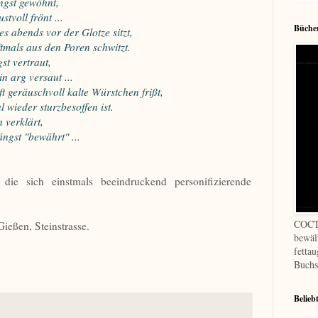
ngst gewöhnt,
voll frönt ...
Bücher
s abends vor der Glotze sitzt,
mals aus den Poren schwitzt.
st vertraut,
arg versaut ...
geräuschvoll kalte Würstchen frißt,
wieder sturzbesoffen ist.
 verklärt,
ngst "bewährt" ...
, die sich einstmals beeindruckend personifizierende
COCT
ießen, Steinstrasse.
bewäl
fetta
Buchs
Belieb