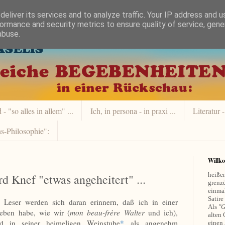
eliver its services and to analyze traffic. Your IP address and 
ormance and security metrics to ensure quality of service, gen
abuse.
- "so alles in allem" ...
Ich, in persona - in praxi ...
Literatur -
s-Philosophie":
Willk
heißen
d Knef "etwas angeheitert" ...
grenzü
einmal
Satire
 Leser werden sich daran erinnern, daß ich in einer
Als
"G
ieben habe, wie wir (
mon beau-frère
Walter
und ich),
alten 
 in seiner heimeligen Weinstube
*
als angenehm
einen