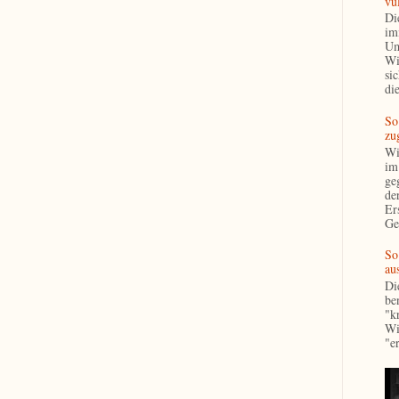
vul
Di
im
Um
Wi
si
die
So
zu
Wi
im
ge
de
Er
Ge
So
aus
Di
ben
"k
Wi
"e