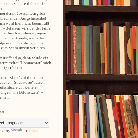
st kaum zu unterdrückendes
 ...
ner derart überschwenglich
rbrechenden Ausgelassenheit
an wohl hier nicht beeinflußt
. - Belassen wir's bei der Fülle
cher Ausdrucksbewegungen
ichen der Freude, wenn die
olgenden Erzählungen ein
 zum Schmunzeln verleiten.
utreffend ja, dann würde ein
übermittelter "Kommentar" mich
ltig erfreuen.
nem "Klick" auf die unten
ebenen "Stichworte" lassen
aufschlußreich, weitere
ungen "ins Bild setzen". -
nn ...
ate
red by
Translate