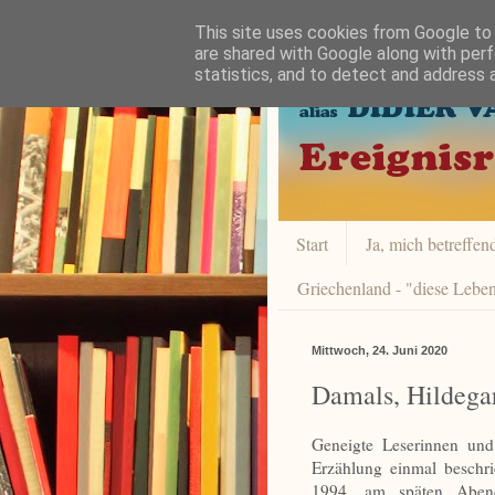
This site uses cookies from Google to d
are shared with Google along with perf
statistics, and to detect and address 
Start
Ja, mich betreffend 
Griechenland - "diese Leben
Mittwoch, 24. Juni 2020
Damals, Hildegar
Geneigte Leserinnen und
Erzählung einmal beschr
1994, am späten Abend