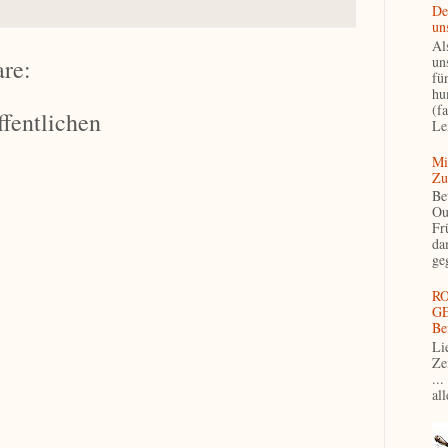
De
un
Als
un
re:
fü
hu
(f
fentlichen
Le
Mi
Zu
Be
Ou
Fr
da
ge
R
GE
Be
Li
Ze
...
al