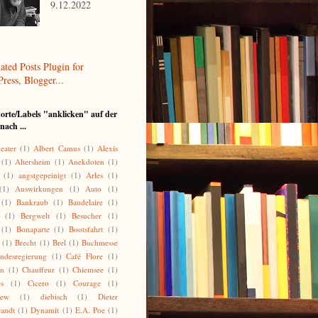
9.12.2022
orte/Labels "anklicken" auf der
nach ...
eater
(1)
Albert Camus
(1)
Alexis
(1)
Altersheim
(1)
Anekdoten
(1)
(1)
angstgepeinigt
(1)
Arles
(1)
(1)
Auswirkungen
(1)
Auto
(1)
(1)
Bankraub
(1)
Baudelaire
(1)
(1)
Bergwelt
(1)
Besucher
(1)
(1)
Bonaparte
(1)
Bootsfahrt
(1)
(1)
Brecht
(1)
Brel
(1)
Buchmesse
ndesregierung
(1)
Café Flore
(1)
on
(1)
Chauffeur
(1)
Chiemsee
(1)
es
(1)
Cicero
(1)
Courage
(1)
lew
(1)
diebisch
(1)
Dieter
randt
(1)
Dynamit
(1)
E.A. Poe
(1)