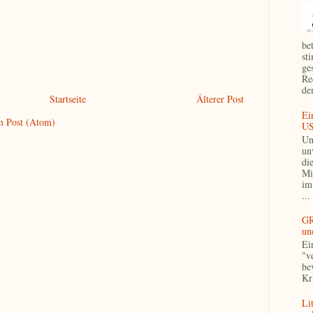
be
st
ge
Re
de
Startseite
Älterer Post
Ei
 Post (Atom)
US
Un
un
di
Mi
im
...
GR
un
Ei
"v
be
Kri
Li