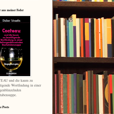
 aus meiner Feder
EAU und die kaum zu
tigende Wortfindung in einer
ugenblinzelnden
tabensuppe.
te Posts