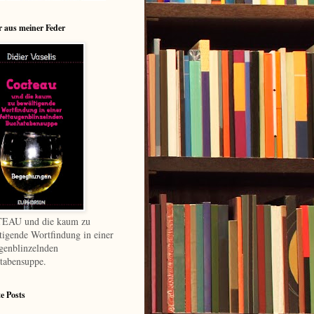
 aus meiner Feder
EAU und die kaum zu
tigende Wortfindung in einer
ugenblinzelnden
tabensuppe.
te Posts