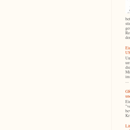
be
st
ge
Re
de
Ei
US
Un
un
di
Mi
im
...
GR
un
Ei
"v
be
Kri
Li