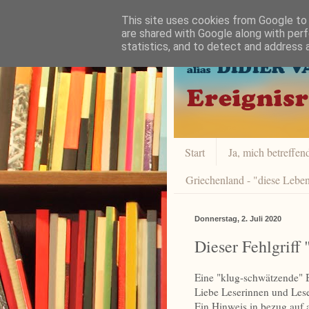
This site uses cookies from Google to d
are shared with Google along with perf
statistics, and to detect and address 
Start
Ja, mich betreffend 
Griechenland - "diese Leben
Donnerstag, 2. Juli 2020
Dieser Fehlgriff
Eine "klug-schwätzende" 
Liebe Leserinnen und Lese
Ein Hinweis in bezug auf a