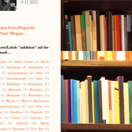
9.12.2022
orte/Labels "anklicken" auf der
nach ...
eater
(1)
Albert Camus
(1)
Alexis
(1)
Altersheim
(1)
Anekdoten
(1)
(1)
angstgepeinigt
(1)
Arles
(1)
(1)
Auswirkungen
(1)
Auto
(1)
(1)
Bankraub
(1)
Baudelaire
(1)
(1)
Bergwelt
(1)
Besucher
(1)
(1)
Bonaparte
(1)
Bootsfahrt
(1)
(1)
Brecht
(1)
Brel
(1)
Buchmesse
ndesregierung
(1)
Café Flore
(1)
on
(1)
Chauffeur
(1)
Chiemsee
(1)
es
(1)
Cicero
(1)
Courage
(1)
lew
(1)
diebisch
(1)
Dieter
randt
(1)
Dynamit
(1)
E.A. Poe
(1)