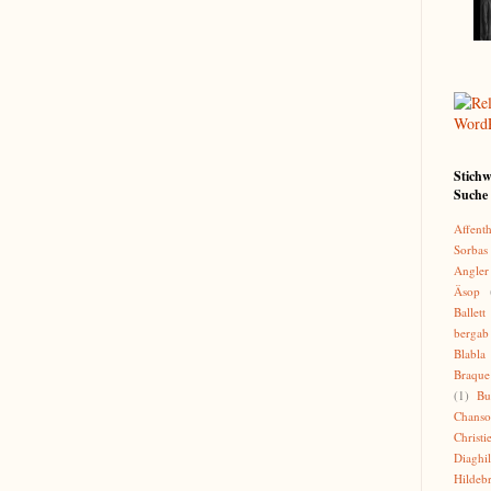
Stichw
Suche 
Affenth
Sorbas
Angler
Äsop
Ballett
bergab
Blabla
Braque
(1)
Bu
Chans
Christi
Diaghi
Hildeb