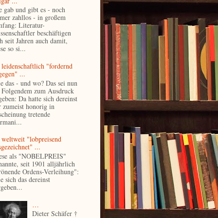
gär ...
e gab und gibt es - noch
mer zahllos - in großem
fang: Literatur-
ssenschaftler beschäftigen
ch seit Jahren auch damit,
se so si...
 leidenschaftlich "fordernd
gegen" ...
e das - und wo? Das sei nun
 Folgendem zum Ausdruck
geben: Da hatte sich dereinst
r zumeist honorig in
scheinung tretende
rmani...
 weltweit "lobpreisend
gezeichnet" ...
ese als "NOBELPREIS"
annte, seit 1901 alljährlich
rönende Ordens-Verleihung":
e sich das dereinst
rgeben...
…
Dieter Schäfer †