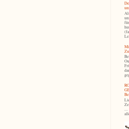
De
un
Als
un
fü
hu
(f
Le
Mi
Zu
Be
Ou
Fr
da
ge
R
GE
Be
Li
Ze
...
al