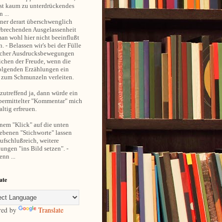
st kaum zu unterdrückendes
 ...
ner derart überschwenglich
rbrechenden Ausgelassenheit
an wohl hier nicht beeinflußt
. - Belassen wir's bei der Fülle
cher Ausdrucksbewegungen
ichen der Freude, wenn die
olgenden Erzählungen ein
 zum Schmunzeln verleiten.
utreffend ja, dann würde ein
übermittelter "Kommentar" mich
ltig erfreuen.
nem "Klick" auf die unten
ebenen "Stichworte" lassen
aufschlußreich, weitere
ungen "ins Bild setzen". -
nn ...
ate
red by
Translate