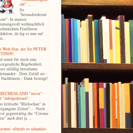
cht" ...
So
"herausfordernd
tont": In unserer
immungsvoll weihnachtlich
schmückten Feuilleton-
daktion, da lag es nun auf
m...
n Welt-Star, der Sir PETER
TINOV:
d somit für mich eine
vergessliche Begebenheit,
eses zufällig beredsame
teinander: Dem Zufall sei -
 Nachhinein - Dank bezeugt!
IECHENLAND "zuvor" -
d "infolgedessen":
ne kritische "Rückschau" in
ergangene Zeiten"... Noch
vor gegenwärtig die "Corona-
se" auch dort ja ...
teratur- oftmals so schamlos