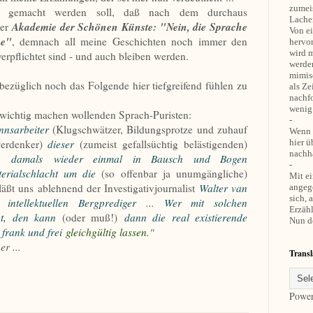
zumei
m gemacht werden soll, daß nach dem durchaus
Lachen
Akademie der Schönen Künste:
"Nein, die Sprache
er
Von ei
se"
, demnach all meine Geschichten noch immer den
hervo
wird m
erpflichtet sind - und auch bleiben werden.
werden
mimis
ezüglich noch das Folgende hier tiefgreifend fühlen zu
als Ze
nachf
wenig
so wichtig machen wollenden Sprach-Puristen:
-
innsarbeiter
(Klugschwätzer, Bildungsprotze und zuhauf
Wenn z
werdenker)
dieser
(zumeist gefallsüchtig belästigenden)
hier 
nachha
damals
wieder einmal in Bausch und Bogen
-
erialschlacht um die
(so offenbar ja unumgängliche)
Mit ei
 läßt uns ablehnend der Investigativjournalist
Walter van
angeg
sich, 
 intellektuellen Bergprediger
...
Wer mit solchen
Erzähl
t, den kann
(oder muß!)
dann die real existierende
Nun de
o
frank und frei
gleichgültig lassen
.
"
r ...
Transl
Powe