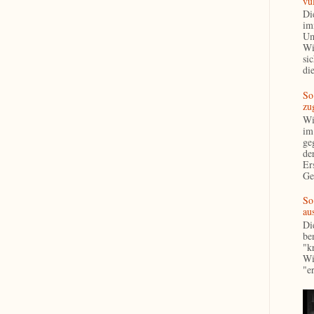
vul
Di
im
Um
Wi
si
die
So
zu
Wi
im
ge
de
Er
Ge
So
aus
Di
ben
"k
Wi
"e