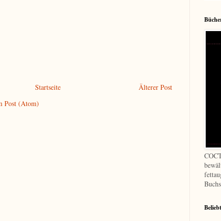
Bücher
Startseite
Älterer Post
 Post (Atom)
COCT
bewäl
fetta
Buchs
Belieb