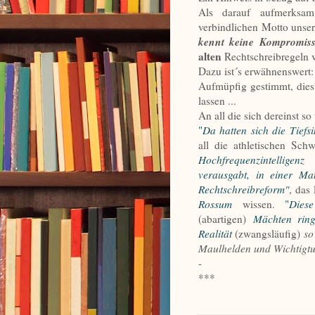
Als darauf aufmerksa
verbindlichen Motto unser
kennt keine Kompromis
alten
Rechtschreibregeln v
Dazu ist´s erwähnenswert:
Aufmüpfig gestimmt, diesb
lassen ...
An all die sich dereinst 
"
Da hatten sich die Tiefs
all die athletischen Sch
Hochfrequenzintelligenz
verausgabt, in einer
Mat
Rechtschreibreform"
, das
Rossum
wissen.
"
Diese
(abartigen)
Mächten ring
Realität
(zwangsläufig)
s
Maulhelden und Wichtigtue
-
***