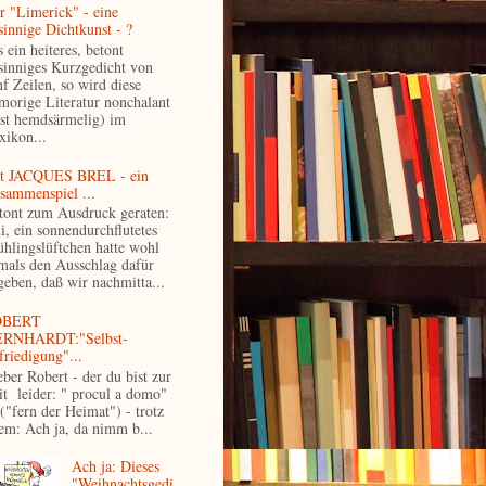
r "Limerick" - eine
sinnige Dichtkunst - ?
 ein heiteres, betont
sinniges Kurzgedicht von
nf Zeilen, so wird diese
morige Literatur nonchalant
ast hemdsärmelig) im
xikon...
t JACQUES BREL - ein
sammenspiel ...
tont zum Ausdruck geraten:
i, ein sonnendurchflutetes
ühlingslüftchen hatte wohl
mals den Ausschlag dafür
geben, daß wir nachmitta...
OBERT
RNHARDT:"Selbst-
friedigung"...
eber Robert - der du bist zur
it leider: " procul a domo"
 ("fern der Heimat") - trotz
lem: Ach ja, da nimm b...
Ach ja: Dieses
"Weihnachtsgedi