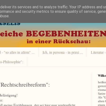
eliver its services and to analyze traffic. Your IP address and 
ormance and security metrics to ensure quality of service, gen
abuse.
- "so alles in allem" ...
Ich, in persona - in praxi ...
Literatur -
s-Philosophie":
Willk
heißen
 "Rechtschreibreform":
grenzü
einmal
Satire
Belästigung!
Als
"G
r:
alten 
ll meine Erzählungen, der sei hier nun verdeutlicht ...
einen