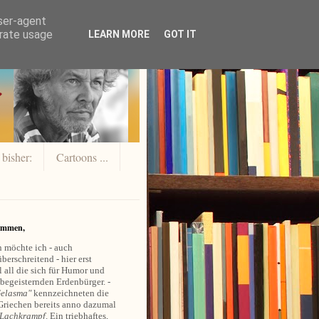
user-agent
erate usage
LEARN MORE
GOT IT
 bisher:
Cartoons ...
ommen,
 möchte ich - auch
berschreitend - hier erst
 all die sich für Humor und
 begeisternden Erdenbürger. -
elasma"
kennzeichneten die
Griechen bereits anno dazumal
Lachkrampf
. Ein triebhaftes,