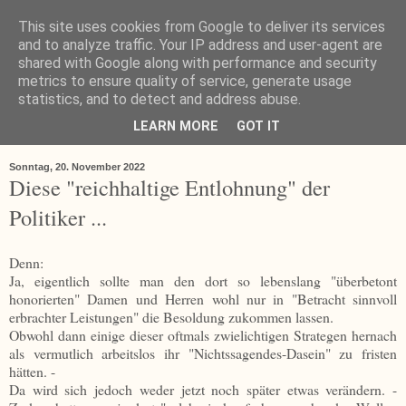
This site uses cookies from Google to deliver its services
and to analyze traffic. Your IP address and user-agent are
shared with Google along with performance and security
metrics to ensure quality of service, generate usage
statistics, and to detect and address abuse.
LEARN MORE
GOT IT
▼
Sonntag, 20. November 2022
Diese "reichhaltige Entlohnung" der
Politiker ...
Denn:
Ja, eigentlich sollte man den dort so lebenslang "überbetont
honorierten" Damen und Herren wohl nur in "Betracht sinnvoll
erbrachter Leistungen" die Besoldung zukommen lassen.
Obwohl dann einige dieser oftmals zwielichtigen Strategen hernach
als vermutlich arbeitslos ihr "Nichtssagendes-Dasein" zu fristen
hätten. -
Da wird sich jedoch weder jetzt noch später etwas verändern. -