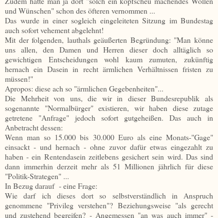
Zudem hatte man ja dort "solch ein kopfscheu machendes Wollen
und Wünschen" schon des öfteren vernommen ...
Das wurde in einer sogleich eingeleiteten Sitzung im Bundestag
auch sofort vehement abgelehnt!
Mit der folgenden, lauthals geäußerten Begründung: "Man könne
uns allen, den Damen und Herren dieser doch alltäglich so
gewichtigen Entscheidungen wohl kaum zumuten, zukünftig
hernach ein Dasein in recht ärmlichen Verhältnissen fristen zu
müssen!"
Apropos: diese ach so "ärmlichen Gegebenheiten"...
Die Mehrheit von uns, die wir in dieser Bundesrepublik als
sogenannte "Normalbürger" existieren, wir haben diese zutage
getretene "Anfrage" jedoch sofort gutgeheißen. Das auch in
Anbetracht dessen:
Wenn man so 15.000 bis 30.000 Euro als eine Monats-"Gage"
einsackt - und hernach - ohne zuvor dafür etwas eingezahlt zu
haben - ein Rentendasein zeitlebens gesichert sein wird. Das sind
dann immerhin derzeit mehr als 51 Millionen jährlich für diese
"Politik-Strategen" ...
In Bezug darauf - eine Frage:
Wie darf ich dieses dort so selbstverständlich in Anspruch
genommene "Privileg verstehen"? Beziehungsweise "als gerecht
und zustehend begreifen? - Angemessen "an was auch immer" -