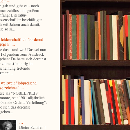
gär ...
e gab und gibt es - noch
mer zahllos - in großem
fang: Literatur-
ssenschaftler beschäftigen
ch seit Jahren auch damit,
se so si...
 leidenschaftlich "fordernd
gegen" ...
e das - und wo? Das sei nun
 Folgendem zum Ausdruck
geben: Da hatte sich dereinst
r zumeist honorig in
scheinung tretende
rmani...
 weltweit "lobpreisend
gezeichnet" ...
ese als "NOBELPREIS"
annte, seit 1901 alljährlich
rönende Ordens-Verleihung":
e sich das dereinst
rgeben...
…
Dieter Schäfer †