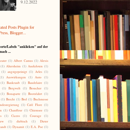
9.12.2022
orte/Labels "anklicken" auf der
nach ...
eater
(1)
Albert Camus
(1)
Alexis
(1)
Altersheim
(1)
Anekdoten
(1)
(1)
angstgepeinigt
(1)
Arles
(1)
(1)
Auswirkungen
(1)
Auto
(1)
(1)
Bankraub
(1)
Baudelaire
(1)
(1)
Bergwelt
(1)
Besucher
(1)
(1)
Bonaparte
(1)
Bootsfahrt
(1)
(1)
Brecht
(1)
Brel
(1)
Buchmesse
ndesregierung
(1)
Café Flore
(1)
on
(1)
Chauffeur
(1)
Chiemsee
(1)
es
(1)
Cicero
(1)
Courage
(1)
lew
(1)
diebisch
(1)
Dieter
randt
(1)
Dynamit
(1)
E.A. Poe
(1)