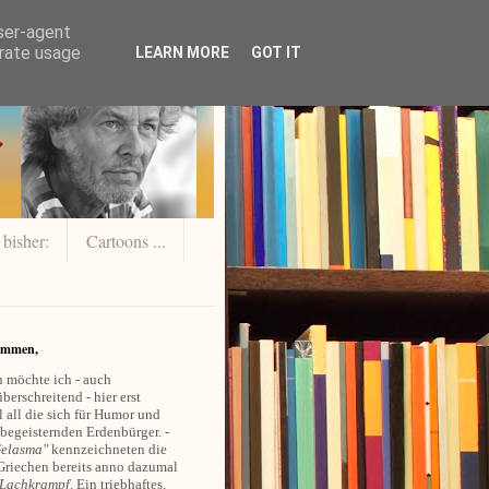
user-agent
erate usage
LEARN MORE
GOT IT
 bisher:
Cartoons ...
ommen,
 möchte ich - auch
berschreitend - hier erst
 all die sich für Humor und
 begeisternden Erdenbürger. -
elasma"
kennzeichneten die
Griechen bereits anno dazumal
Lachkrampf
. Ein triebhaftes,