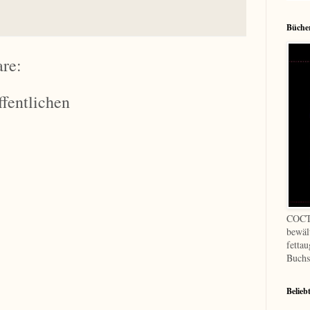
Bücher
re:
fentlichen
COCT
bewäl
fetta
Buchs
Belieb