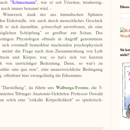
 auch
"Schneemann"
, wie er seit Urzeiten, treuherzig-
Dieses
noch immer benannt wird. -
ur Winterzeit, dank der aus himmlischen Sphären
len Eiskristalle, wie auch durch menschliches Geschick
lt er sich daraufhin,
gönnerhaft
unverfroren, als eine
möglichen Schöpfung" so greifbar zur Schau. Das
n einigen Physiologen oftmals in Angriff genommene
h sich eventuell bemerkbar machenden psychophysisch
Sie ke
as meint: die Frage nach dem Zusammenhang von Leib
nicht?
tsein und Körper, war, so hat's sich vor kurzem
och von unwichtiger Bedeutung. Denn, so war's zu
nditio sine qua non", eine unausweichliche Bedingung
 offenbare hier zwangsläufig die Erkenntnis.
 "Darstellung", da führte uns
Walburga-Yvonne
, die 5-
mmierten Tübinger Anatomie-Gelehrten Professor Oswald
un solch eine "eiskalte Körperlichkeit" so spielerisch-