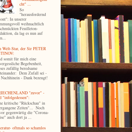
cht" ...
So
"herausfordernd
tont": In unserer
immungsvoll weihnachtlich
schmückten Feuilleton-
daktion, da lag es nun auf
m...
n Welt-Star, der Sir PETER
TINOV:
d somit für mich eine
vergessliche Begebenheit,
eses zufällig beredsame
teinander: Dem Zufall sei -
 Nachhinein - Dank bezeugt!
IECHENLAND "zuvor" -
d "infolgedessen":
ne kritische "Rückschau" in
ergangene Zeiten"... Noch
vor gegenwärtig die "Corona-
se" auch dort ja ...
teratur- oftmals so schamlos