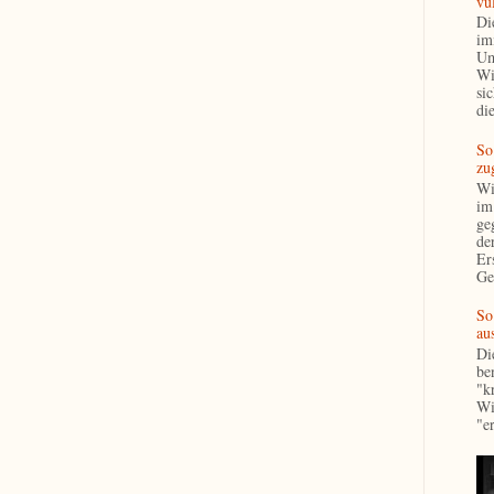
vul
Di
im
Um
Wi
si
die
So
zu
Wi
im
ge
de
Er
Ge
So
aus
Di
ben
"k
Wi
"e