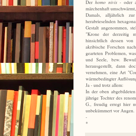
Der
homo nivis
- oder
märchenhaft umschwärmt, 
Damals, alljährlich z
herabrieselnden hexagona
Gestalt angenommen, stel
"Krone der derzeitig 
hinsichtlich dessen vo
akribische Forschen nac
gearteten Problemen, w
und Seele, bzw. Bewuß
herausgestellt, dann d
vernehmen, eine Art "Co
wärmebedingter Auflösung,
Ja - und trotz allem:
In der oben abgebildeten
jährige Tochter des reno
G., freudig erregt hier n
unbekümmert vor Augen.
-
*