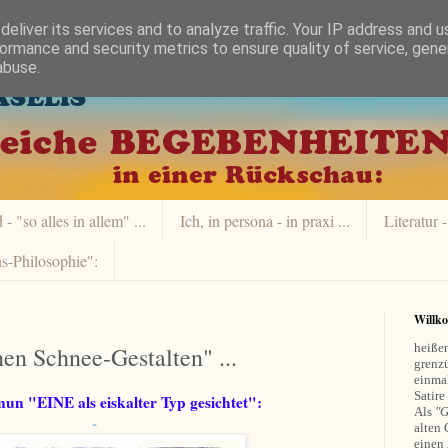
eliver its services and to analyze traffic. Your IP address and 
ormance and security metrics to ensure quality of service, gen
abuse.
- "so alles in allem" ...
Ich, in persona - in praxi ...
Literatur -
s-Philosophie":
Willk
heißen
hen Schnee-Gestalten" ...
grenzü
einmal
Satire
un "EINE als eiskalter Typ gesichtet":
Als
"G
-
alten 
einen