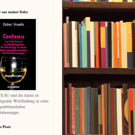
 aus meiner Feder
EAU und die kaum zu
tigende Wortfindung in einer
ugenblinzelnden
tabensuppe.
te Posts