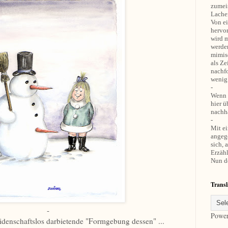
zumei
Lachen
Von ei
hervo
wird m
werden
mimis
als Ze
nachf
wenig
-
Wenn z
hier 
nachha
-
Mit ei
angeg
sich, 
Erzähl
Nun de
Transl
-
Powe
eidenschaftslos darbietende "Formgebung dessen" ...