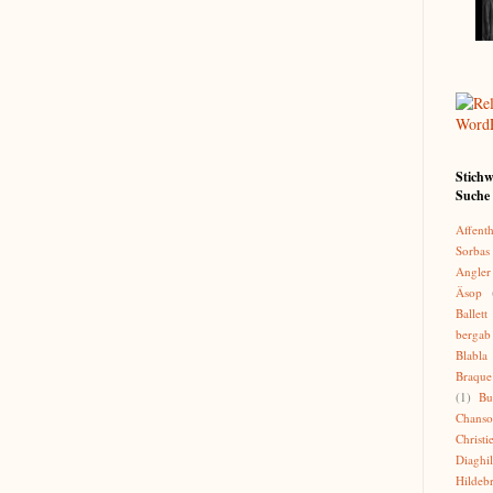
Stichw
Suche 
Affenth
Sorbas
Angler
Äsop
Ballett
bergab
Blabla
Braque
(1)
Bu
Chans
Christi
Diaghi
Hildeb