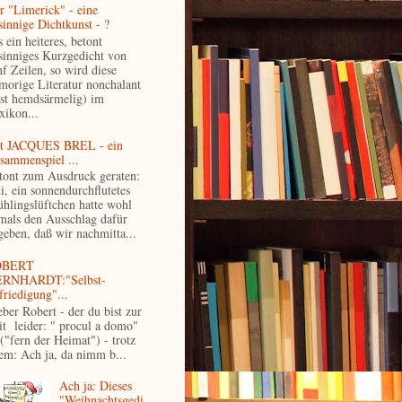
r "Limerick" - eine
sinnige Dichtkunst - ?
 ein heiteres, betont
sinniges Kurzgedicht von
nf Zeilen, so wird diese
morige Literatur nonchalant
ast hemdsärmelig) im
xikon...
t JACQUES BREL - ein
sammenspiel ...
tont zum Ausdruck geraten:
i, ein sonnendurchflutetes
ühlingslüftchen hatte wohl
mals den Ausschlag dafür
geben, daß wir nachmitta...
OBERT
RNHARDT:"Selbst-
friedigung"...
eber Robert - der du bist zur
it leider: " procul a domo"
 ("fern der Heimat") - trotz
lem: Ach ja, da nimm b...
Ach ja: Dieses
"Weihnachtsgedi