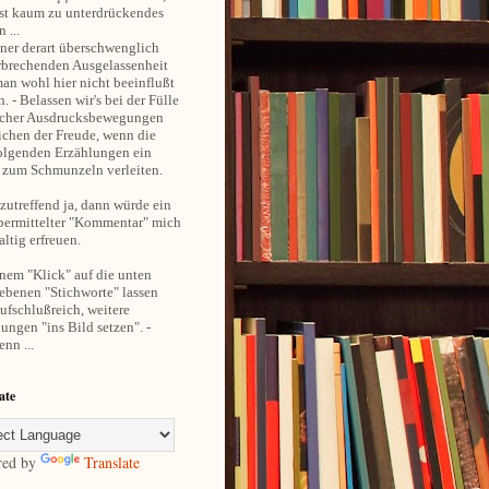
st kaum zu unterdrückendes
 ...
ner derart überschwenglich
rbrechenden Ausgelassenheit
an wohl hier nicht beeinflußt
. - Belassen wir's bei der Fülle
cher Ausdrucksbewegungen
ichen der Freude, wenn die
olgenden Erzählungen ein
 zum Schmunzeln verleiten.
utreffend ja, dann würde ein
übermittelter "Kommentar" mich
ltig erfreuen.
nem "Klick" auf die unten
ebenen "Stichworte" lassen
aufschlußreich, weitere
ungen "ins Bild setzen". -
nn ...
ate
red by
Translate