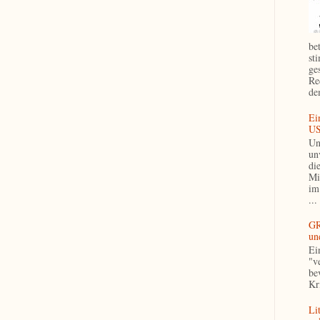
be
st
ge
Re
de
Ei
US
Un
un
di
Mi
im
...
GR
un
Ei
"v
be
Kri
Li