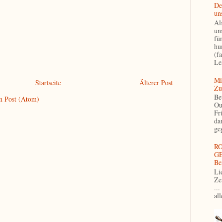
De
un
Als
un
fü
hu
(f
Le
Mi
Startseite
Älterer Post
Zu
Be
 Post (Atom)
Ou
Fr
da
ge
R
GE
Be
Li
Ze
...
al