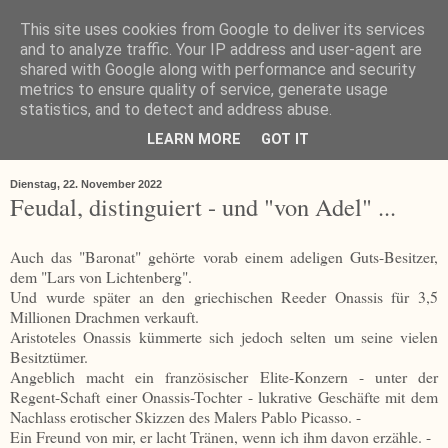
This site uses cookies from Google to deliver its services
and to analyze traffic. Your IP address and user-agent are
shared with Google along with performance and security
metrics to ensure quality of service, generate usage
statistics, and to detect and address abuse.
LEARN MORE
GOT IT
▼
Dienstag, 22. November 2022
Feudal, distinguiert - und "von Adel" ...
Auch das "Baronat" gehörte vorab einem adeligen Guts-Besitzer,
dem "Lars von Lichtenberg".
Und wurde später an den griechischen Reeder Onassis für 3,5
Millionen Drachmen verkauft.
Aristoteles Onassis kümmerte sich jedoch selten um seine vielen
Besitztümer.
Angeblich macht ein französischer Elite-Konzern - unter der
Regent-Schaft einer Onassis-Tochter - lukrative Geschäfte mit dem
Nachlass erotischer Skizzen des Malers Pablo Picasso. -
Ein Freund von mir, er lacht Tränen, wenn ich ihm davon erzähle. -